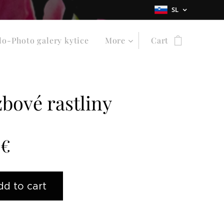
SL
lo-Photo galery kytice
More
Cart
zbové rastliny
€
dd to cart