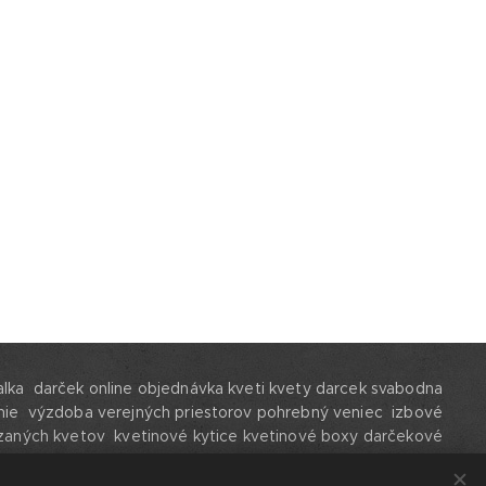
zalka darček online objednávka kveti kvety darcek svabodna
ie výzdoba verejných priestorov pohrebný veniec izbové
zaných kvetov kvetinové kytice kvetinové boxy darčekové
krabice Sophia kveti shophya kvety Bratislava Petrzalka