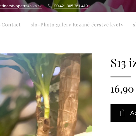
inarstvopetrazalka.sk
00 421 905 361 419
-Contact
slo-Photo galery Rezané čerstvé kvety
s
S13 i
16,90
A