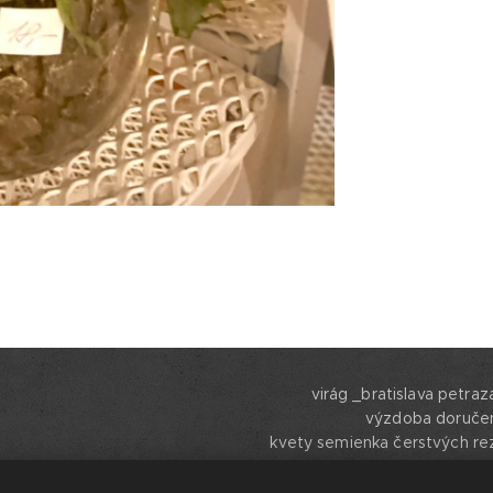
virág _bratislava petra
výzdoba doručen
kvety semienka čerstvých re