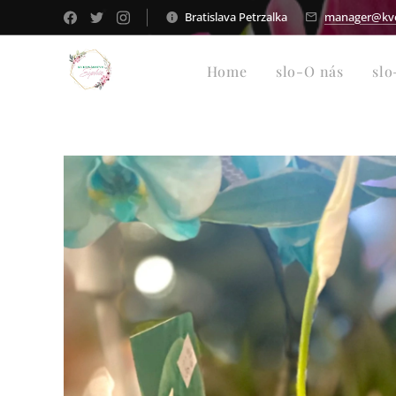
Bratislava Petrzalka
manager@kvet
Home
slo-O nás
slo