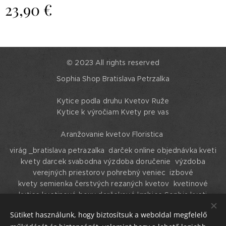
23,90
€
© 2023 All rights reserved
Sophia Shop Bratislava Petrzalka
Kytice podla druhu Kvetov Ruže
Kytice k výročiam Kvety pre vas
Aranžovanie kvetov Floristica
virág _bratislava petrazalka darček online objednávka kveti
kvety darcek svabodna výzdoba doručenie výzdoba
verejných priestorov pohrebný veniec izbové
kvety semienka čerstvých rezaných kvetov kvetinové
kytice kvetinové boxy darčekové krabice Sophia kveti
shophya kvety Bratislava Petrzalka
Sütiket használunk, hogy biztosítsuk a weboldal megfelelő
Cookies