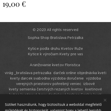
19,00
€
© 2023 All rights reserved
Sophia Shop Bratislava Petrzalka
Kytice podla druhu Kvetov Ruže
Kytice k výročiam Kvety pre vas
Aranžovanie kvetov Floristica
virág _bratislava petrazalka darček online objednávka kveti
kvety darcek svabodna výzdoba doručenie výzdoba
verejných priestorov pohrebný veniec izbové
kvety semienka čerstvých rezaných kvetov kvetinové
kytice kvetinové boxy darčekové krabice Sophia kveti
shophya kvety Bratislava Petrzalka
Sütiket használunk, hogy biztosítsuk a weboldal megfelelő
Cookies
működését és biztonságát, valamint hogy a lehető legjobb