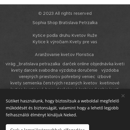
© 2023 All rights reserved
Sophia Shop Bratislava Petrzalka
Kytice podla druhu Kvetov Ruže
Kytice k výročiam Kvety pre vas
Aranžovanie kvetov Floristica
virág _bratislava petrazalka darček online objednávka kveti
kvety darcek svabodna výzdoba doručenie výzdoba
verejných priestorov pohrebný veniec izbové
kvety semienka čerstvých rezaných kvetov kvetinové
kytice kvetinové boxy darčekové krabice Sophia kveti
shophya kvety Bratislava , Petrzalka
Sütiket használunk, hogy biztosítsuk a weboldal megfelelő
Sütik
működését és biztonságát, valamint hogy a lehető legjobb
felhasználói élményt kínáljuk Neked.
Nyelvek
English
Magyar
Slovenski