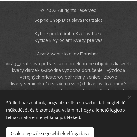
© 2023 All rights reserved
Sophia Shop Bratislava Petrzalka
Kytice podla druhu Kvetov Ruže
Kytice k výročiam Kvety pre vas
Aranžovanie kvetov Floristica
virág _bratislava petrazalka darček online objednávka kveti
kvety darcek svabodna výzdoba doručenie výzdoba
verejných priestorov pohrebný veniec izbové
kvety semienka čerstvých rezaných kvetov kvetinové
kytice kvetinové boxy darčekové krabice Sophia kveti
shophya kvety Bratislava , Petrzalka
Sütiket használunk, hogy biztosítsuk a weboldal megfelelő
Sütik
működését és biztonságát, valamint hogy a lehető legjobb
felhasználói élményt kínáljuk Neked.
Nyelvek
English
Magyar
Slovenski
Csak a legszükségesebbek elfogadása