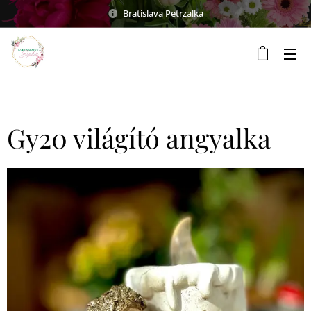
Bratislava Petrzalka
Gy20 világító angyalka