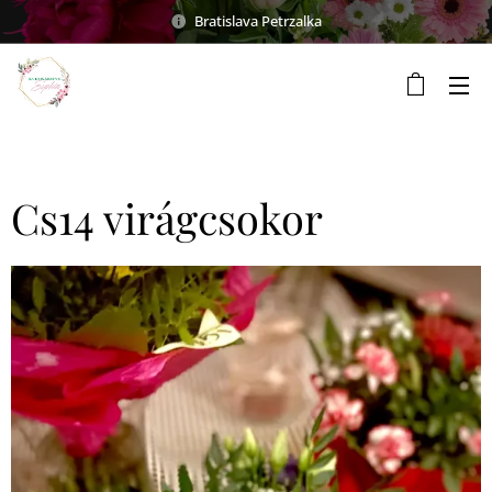
Bratislava Petrzalka
Cs14 virágcsokor