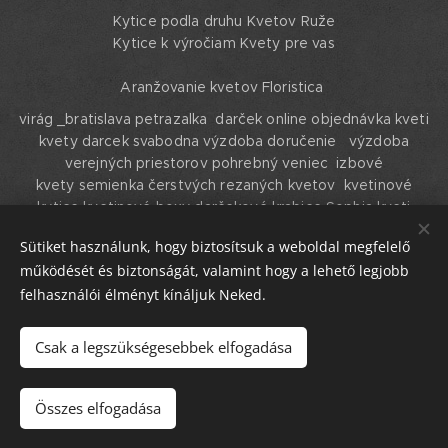
Kytice podla druhu Kvetov Ruže
Kytice k výročiam Kvety pre vas
Aranžovanie kvetov Floristica
virág _bratislava petrazalka darček online objednávka kveti
kvety darcek svabodna výzdoba doručenie výzdoba
verejných priestorov pohrebný veniec izbové
kvety semienka čerstvých rezaných kvetov kvetinové
kytice kvetinové boxy darčekové krabice Sophia kveti
shophya kvety Bratislava , Petrzalka
Sütiket használunk, hogy biztosítsuk a weboldal megfelelő
Sütik
működését és biztonságát, valamint hogy a lehető legjobb
felhasználói élményt kínáljuk Neked.
Nyelvek
English
Magyar
Slovenski
Csak a legszükségesebbek elfogadása
Kosárba
Összes elfogadása