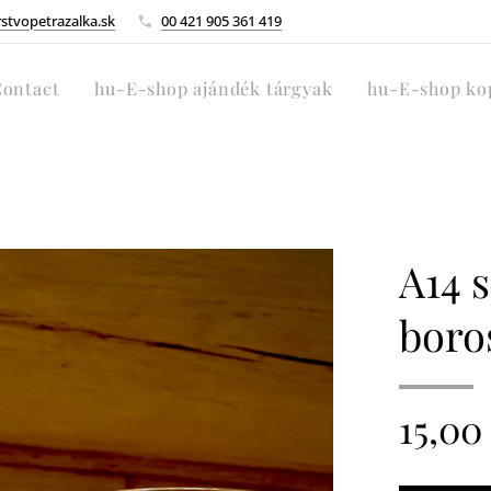
tvopetrazalka.sk
00 421 905 361 419
ontact
hu-E-shop ajándék tárgyak
hu-E-shop kop
A14 
boro
15,00