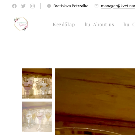
Bratislava Petrzalka
manager@kvetinars
Kezdőlap
hu-About us
hu-C