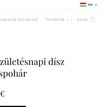
HU
ogtatók ajtó díszek
Továbbiak
Kosár
születésnapi dísz
spohár
€